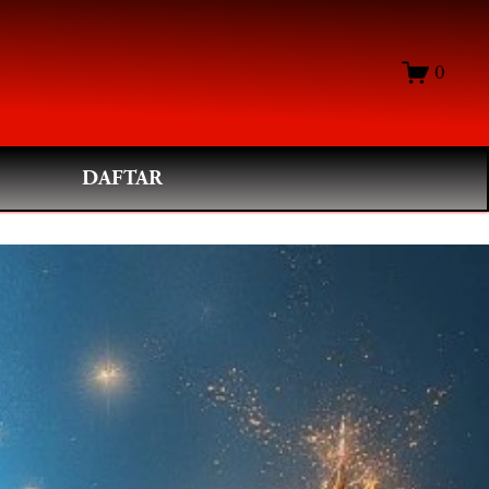
0
DAFTAR